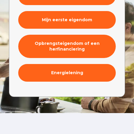
Mijn eerste eigendom
Opbrengsteigendom of een
herfinanciering
Energielening