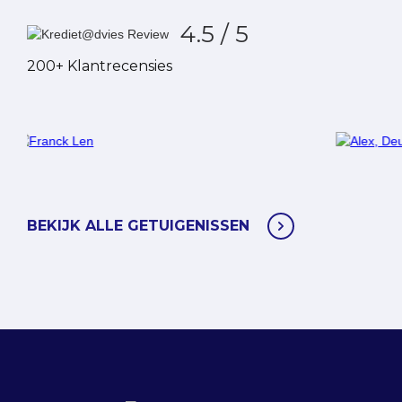
4.5 / 5
200+ Klantrecensies
Alex, Deurne
Ver
BEKIJK ALLE GETUIGENISSEN