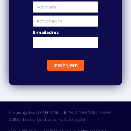
E-mailadres
Krediet@dvies I
KANTOREN
I BTW: 0479.617.587 I FSMA:
061135 I Let op, geld lenen kost ook geld