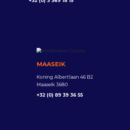
+32 (0) 3 369 18 15
MAASEIK
Koning Albertlaan 46 B2
Maaseik 3680
+32 (0) 89 39 36 55