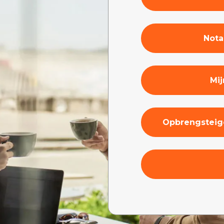
Nota
Mi
Opbrengsteig