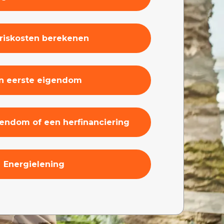
riskosten berekenen
jn eerste eigendom
endom of een herfinanciering
Energielening