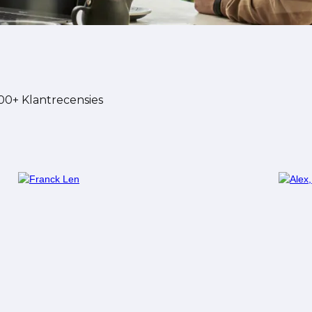
00+ Klantrecensies
Franck Len
A