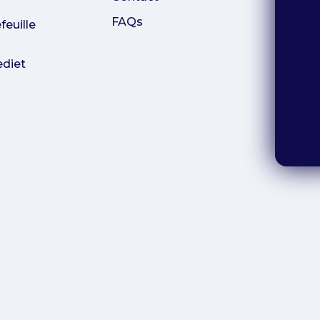
FAQs
euille
ediet