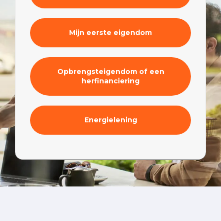
Mijn eerste eigendom
Opbrengsteigendom of een
herfinanciering
Energielening