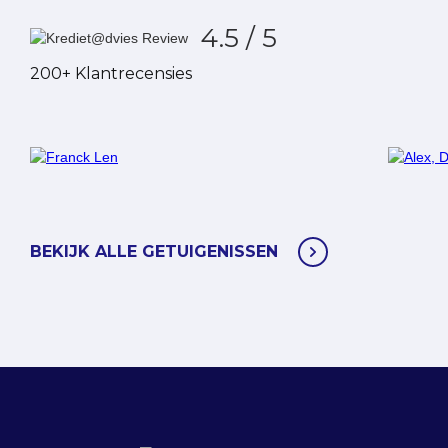
4.5 / 5
200+ Klantrecensies
Alex, Deurne
Ver
BEKIJK ALLE GETUIGENISSEN