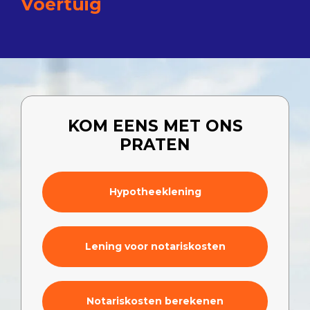
Voertuig
KOM EENS MET ONS
PRATEN
Hypotheeklening
Lening voor notariskosten
Notariskosten berekenen