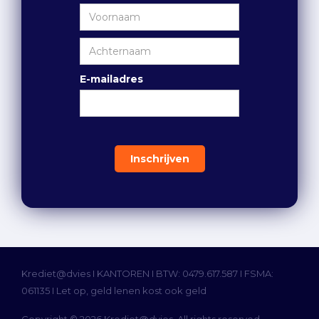
E-mailadres
Krediet@dvies I
KANTOREN
I BTW: 0479.617.587 I FSMA:
061135 I Let op, geld lenen kost ook geld