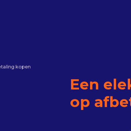
etaling kopen
Een elek
op afbe