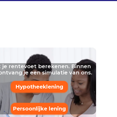
 je rentevoet berekenen. Binnen
ontvang je een simulatie van ons.
Hypotheeklening
Persoonlijke lening