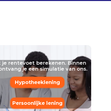
 je rentevoet berekenen. Binnen
ontvang je een simulatie van ons.
Hypotheeklening
Persoonlijke lening