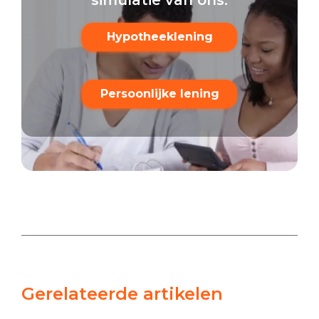
simulatie van ons.
Hypotheeklening
Persoonlijke lening
Gerelateerde artikelen