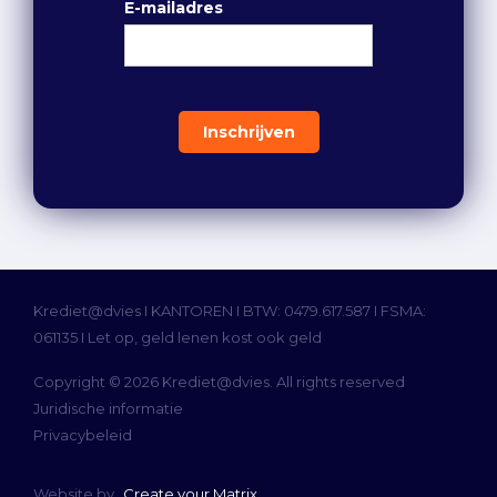
E-mailadres
Krediet@dvies I
KANTOREN
I BTW: 0479.617.587 I FSMA:
061135 I Let op, geld lenen kost ook geld
Copyright © 2026 Krediet@dvies. All rights reserved
Juridische informatie
Privacybeleid
Website by
Create your Matrix