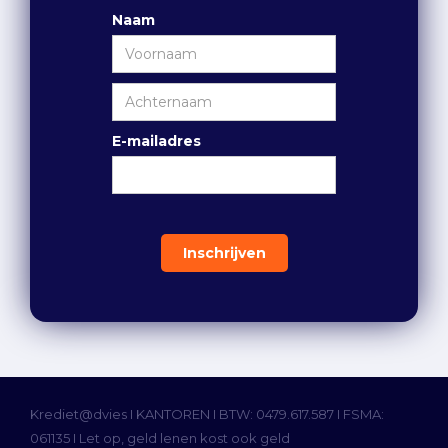
Naam
E-mailadres
Krediet@dvies I
KANTOREN
I BTW: 0479.617.587 I FSMA:
061135 I Let op, geld lenen kost ook geld