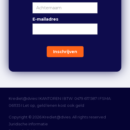
E-mailadres
Krediet@dvies I
KANTOREN
I BTW: 0479.617.587 I FSMA:
061135 I Let op, geld lenen kost ook geld
Copyright © 2026 Krediet@dvies. All rights reserved
Juridische informatie