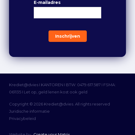
E-mailadres
Krediet@dvies I
KANTOREN
I BTW: 0479.617.587 I FSMA:
061135 I Let op, geld lenen kost ook geld
Copyright © 2026 Krediet@dvies. All rights reserved
Juridische informatie
Privacybeleid
Website by
Create your Matrix