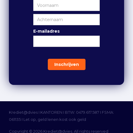
E-mailadres
Krediet@dvies I
KANTOREN
I BTW: 0479.617.587 I FSMA:
061135 I Let op, geld lenen kost ook geld
Copyright © 2026 Krediet@dvies. All rights reserved