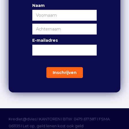
Naam
E-mailadres
Krediet@dvies I
KANTOREN
I BTW: 0479.617.587 I FSMA:
061135 I Let op, geld lenen kost ook geld