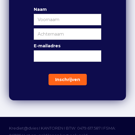
Naam
E-mailadres
Krediet@dvies I
KANTOREN
I BTW: 0479.617.587 I FSMA: