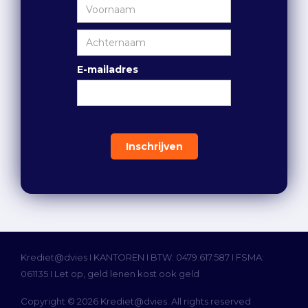
E-mailadres
Krediet@dvies I
KANTOREN
I BTW: 0479.617.587 I FSMA:
061135 I Let op, geld lenen kost ook geld
Copyright © 2026 Krediet@dvies. All rights reserved