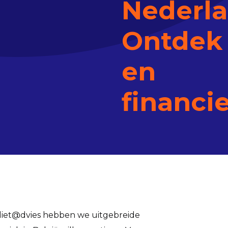
Nederla
Ontdek 
en
financi
ediet@dvies hebben we uitgebreide