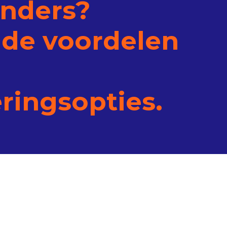
nders?
de voordelen
eringsopties.