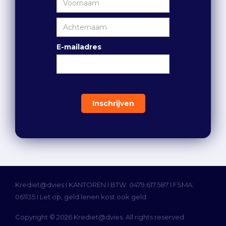
E-mailadres
Krediet@dvies I
KANTOREN
I BTW: 0479.617.587 I FSMA:
061135 I Let op, geld lenen kost ook geld
Copyright © 2026 Krediet@dvies. All rights reserved