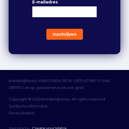
E-mailadres
Krediet@dvies I
KANTOREN
I BTW: 0479.617.587 I FSMA:
061135 I Let op, geld lenen kost ook geld
Copyright © 2026 Krediet@dvies. All rights reserved
Juridische informatie
Privacybeleid
Website by
Create your Matrix